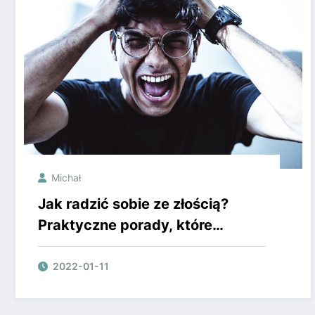
Michał
Jak radzić sobie ze złością?
Praktyczne porady, które
pomogą Ci zapanować nad
gniewem
2022-01-11