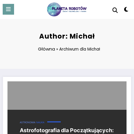
Skip
to
content
Author: Michał
Główna
»
Archiwum dla Michał
Astrofotografia dla Początkujących: Podstawy, Sprzęt i Praktyczne Po
ASTRONOMIA
NAUKA
Astrofotografia dla Początkujących: