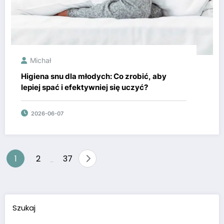
Michał
Higiena snu dla młodych: Co zrobić, aby
lepiej spać i efektywniej się uczyć?
2026-06-07
Stronicowanie
1
2
37
…
wpisów
Szukaj