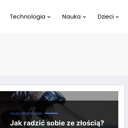
Technologia
Nauka
Dzieci
które pomogą Ci zapanować nad gniewem
NAUKA
PSYCHOLOGIA
Jak radzić sobie ze złością?