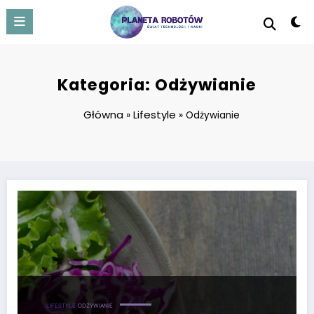
Skip
to
content
Kategoria: Odżywianie
Główna
Lifestyle
»
»
Odżywianie
Jak bezpiecznie przejść na dietę wegetariańską?
LIFESTYLE
ODŻYWIANIE