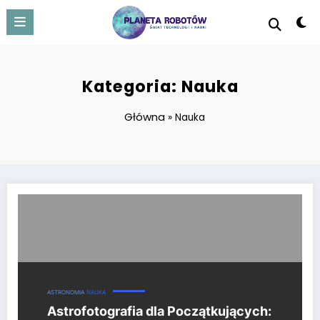
Skip
to
content
Kategoria: Nauka
Główna
»
Nauka
Astrofotografia dla Początkujących: Podstawy, Sprzęt i Praktyczne Po
ASTRONOMIA
NAUKA
Astrofotografia dla Początkujących: