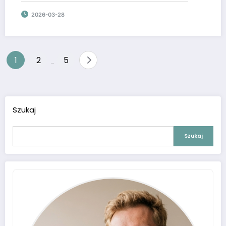
2026-03-28
Stronicowanie
1
2
5
…
wpisów
Szukaj
Szukaj