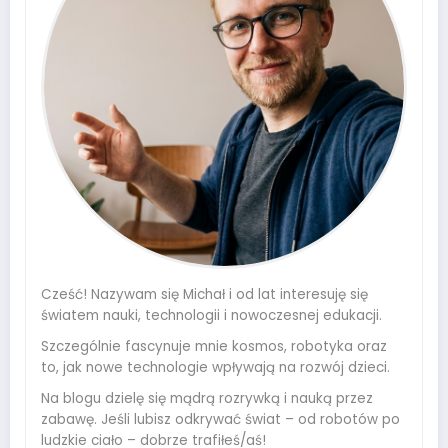
Cześć! Nazywam się Michał i od lat interesuję się
światem nauki, technologii i nowoczesnej edukacji.
Szczególnie fascynuje mnie kosmos, robotyka oraz
to, jak nowe technologie wpływają na rozwój dzieci.
Na blogu dzielę się mądrą rozrywką i nauką przez
zabawę. Jeśli lubisz odkrywać świat – od robotów po
ludzkie ciało – dobrze trafiłeś/aś!