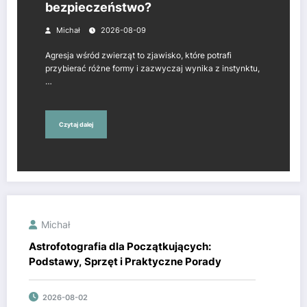
bezpieczeństwo?
Michał
2026-08-09
Agresja wśród zwierząt to zjawisko, które potrafi
przybierać różne formy i zazwyczaj wynika z instynktu,
…
Czytaj dalej
Michał
Astrofotografia dla Początkujących:
Podstawy, Sprzęt i Praktyczne Porady
2026-08-02