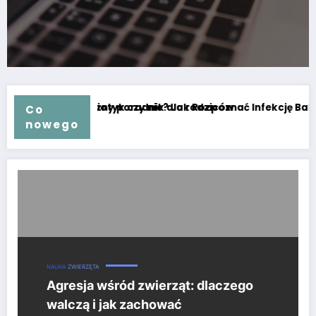
ziców
zpoznać Infekcję Bakteryjną i Wirusową u Dzieci
Jak dbać o zdrowie kota: Kom
Co
nowego
Agresja wśród zwierząt: dlaczego walczą i jak zachować bezpieczeń
NAUKA
ZWIERZĘTA
Agresja wśród zwierząt: dlaczego
walczą i jak zachować