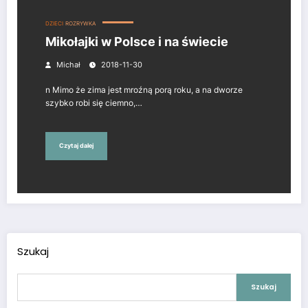
DZIECI
ROZRYWKA
Mikołajki w Polsce i na świecie
Michał
2018-11-30
n Mimo że zima jest mroźną porą roku, a na dworze
szybko robi się ciemno,…
Czytaj dalej
Szukaj
Szukaj