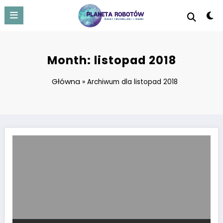
Skip
to
content
Month: listopad 2018
Główna
»
Archiwum dla listopad 2018
Mikołajki w Polsce i na świecie