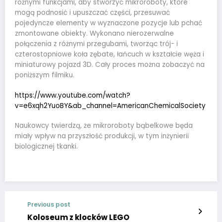
różnymi funkcjami, aby stworzyć mikroroboty, które
mogą podnosić i upuszczać części, przesuwać
pojedyncze elementy w wyznaczone pozycje lub pchać
zmontowane obiekty. Wykonano nierozerwalne
połączenia z różnymi przegubami, tworząc trój- i
czterostopniowe koła zębate, łańcuch w kształcie węża i
miniaturowy pojazd 3D. Cały proces można zobaczyć na
poniższym filmiku.
https://www.youtube.com/watch?
v=e6xqh2YuoBY&ab_channel=AmericanChemicalSociety
Naukowcy twierdzą, że mikroroboty bąbelkowe będa
miały wpływ na przyszłość produkcji, w tym inżynierii
biologicznej tkanki.
Previous post
Koloseum z klocków LEGO