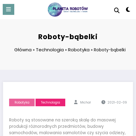
Skip
to
content
Roboty-bąbelki
Główna
Technologia
Robotyka
»
»
»
Roboty-bąbelki
Robotyka
Technologia
Michał
2021-02-09
Roboty są stosowane na szeroką skalę do masowej
produkcji różnorodnych przedmiotów, budowy
samochodów, malowania samolotów czy szycia odzieży,