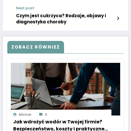
Next post
Czym jest cukrzyca? Rodzaje, objawy i
diagnostyka choroby
ZOBACZ RÓWNIEŻ
Michał
0
Jak wdrożyć wodór w Twojej firmie?
Bezpieczeństwo, koszty i praktyczne