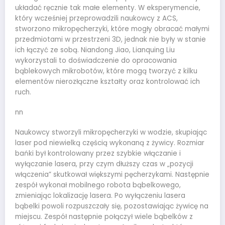
układać ręcznie tak małe elementy. W eksperymencie,
który wcześniej przeprowadzili naukowcy z ACS,
stworzono mikropęcherzyki, które mogły obracać małymi
przedmiotami w przestrzeni 3D, jednak nie były w stanie
ich łączyć ze sobą. Niandong Jiao, Lianquing Liu
wykorzystali to doświadczenie do opracowania
bąblekowych mikrobotów, które mogą tworzyć z kilku
elementów nierozłączne kształty oraz kontrolować ich
ruch.
nn
Naukowcy stworzyli mikropęcherzyki w wodzie, skupiając
laser pod niewielką częścią wykonaną z żywicy. Rozmiar
bańki był kontrolowany przez szybkie włączanie i
wyłączanie lasera, przy czym dłuższy czas w „pozycji
włączenia” skutkował większymi pęcherzykami. Następnie
zespół wykonał mobilnego robota bąbelkowego,
zmieniając lokalizację lasera. Po wyłączeniu lasera
bąbelki powoli rozpuszczały się, pozostawiając żywicę na
miejscu. Zespół następnie połączył wiele bąbelków z