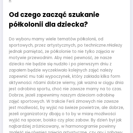
n
Od czego zacząć szukanie
półkolonii dla dziecka?
Do wyboru mamy wiele tematów półkolonii, od
sportowych, przez artystycznych, po techniczne.nNależy
jednak pamiętać, że półkolonie to nie tylko zajęcia w
motywie przewodnim. Aby mieć pewność, że nasze
dziecko nie będzie się nudziło i po pierwszym dniu z
zapałem będzie wyczekiwało kolejnych zajęć należy
zapewnić mu taki wypoczynek, który zakłada kilka form
aktywności. nSami dobrze wiemy, jak ważna w ciągu dnia
jest odrobina sportu, choć nie zawsze mamy na to czas.
Dobrze, jeżeli zapewnimy naszym dzieciom odrobinę
zajęć sportowych. W trakcie Ferii zimowych nie zawsze
jest możliwość, by wyjść na świeże powietrze, ale dobrze,
jeżeli organizatorzy dbają o to by w miarę możliwości
wyjść na spacer, boisko czy plac zabaw. By dzień był jak
najbardziej zróżnicowany, w harmonogramie powinny
znaleźć się również zajęcia artystyczne, czy gry i zabawy