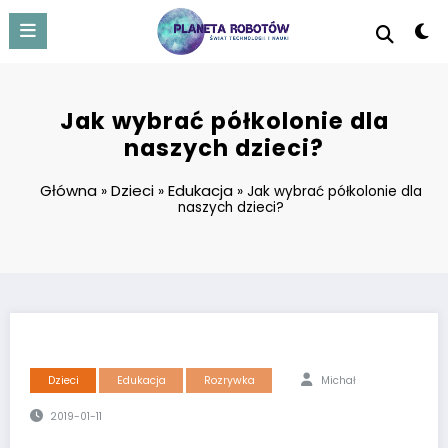
Skip
to
content
Jak wybrać półkolonie dla
naszych dzieci?
Główna
Dzieci
Edukacja
»
»
»
Jak wybrać półkolonie dla
naszych dzieci?
Dzieci
Edukacja
Rozrywka
Michał
2019-01-11