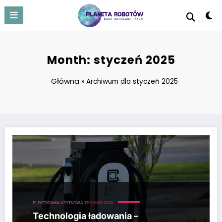
Skip
to
content
Month: styczeń 2025
Główna
»
Archiwum dla styczeń 2025
Technologia ładowania – Bezprzewodowe ładowarki, ładowanie induk
ELEKTRONIKA UŻYTKOWA
TECHNOLOGIA
Technologia ładowania –