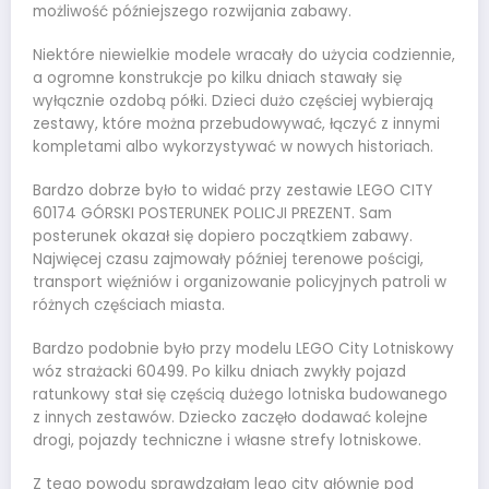
możliwość późniejszego rozwijania zabawy.
Niektóre niewielkie modele wracały do użycia codziennie,
a ogromne konstrukcje po kilku dniach stawały się
wyłącznie ozdobą półki. Dzieci dużo częściej wybierają
zestawy, które można przebudowywać, łączyć z innymi
kompletami albo wykorzystywać w nowych historiach.
Bardzo dobrze było to widać przy zestawie LEGO CITY
60174 GÓRSKI POSTERUNEK POLICJI PREZENT. Sam
posterunek okazał się dopiero początkiem zabawy.
Najwięcej czasu zajmowały później terenowe pościgi,
transport więźniów i organizowanie policyjnych patroli w
różnych częściach miasta.
Bardzo podobnie było przy modelu LEGO City Lotniskowy
wóz strażacki 60499. Po kilku dniach zwykły pojazd
ratunkowy stał się częścią dużego lotniska budowanego
z innych zestawów. Dziecko zaczęło dodawać kolejne
drogi, pojazdy techniczne i własne strefy lotniskowe.
Z tego powodu sprawdzałam lego city głównie pod