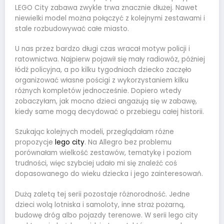
LEGO City zabawa zwykle trwa znacznie dłużej. Nawet
niewielki model można połączyć z kolejnymi zestawami i
stale rozbudowywać całe miasto.
U nas przez bardzo długi czas wracał motyw policji i
ratownictwa. Najpierw pojawił się mały radiowóz, później
łódź policyjna, a po kilku tygodniach dziecko zaczęło
organizować własne pościgi z wykorzystaniem kilku
różnych kompletów jednocześnie. Dopiero wtedy
zobaczyłam, jak mocno dzieci angażują się w zabawę,
kiedy same mogą decydować o przebiegu całej historii.
Szukając kolejnych modeli, przeglądałam różne
propozycje
lego city
. Na Allegro bez problemu
porównałam wielkość zestawów, tematykę i poziom
trudności, więc szybciej udało mi się znaleźć coś
dopasowanego do wieku dziecka i jego zainteresowań.
Dużą zaletą tej serii pozostaje różnorodność. Jedne
dzieci wolą lotniska i samoloty, inne straż pożarną,
budowę dróg albo pojazdy terenowe. W serii lego city