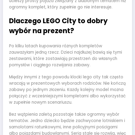
ucieszy prosty pojazd związany z ulubionym tematem niż
ogromny komplet, który zupełnie go nie interesuje.
Dlaczego LEGO City to dobry
wybór na prezent?
Po kilku latach kupowania różnych kompletów
zauważyłam jedną rzecz. Dzieci najdłużej bawią się tymi
zestawami, które zostawiają przestrzeń do własnych
pomysłów i ciągłego rozwijania zabawy.
Między innymi z tego powodu klocki lego city tak często
wracają w prezentowych wyborach rodziców. Nie kończą
zabawy po jednym złożeniu. Każdy kolejny model można
połączyć z wcześniejszymi kompletami albo wykorzystać
w zupełnie nowym scenariuszu.
Bez wątpienia zaletą pozostaje także ogromny wybór
tematów. Jedno dziecko będzie zachwycone lotniskiem i
samolotami ratunkowymi, inne policyjnymi pościgami
albo pojazdami budowlanymi. Seria stale się rozwija, więc