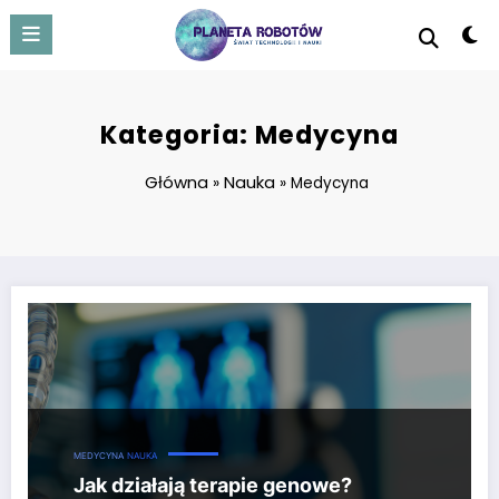
Skip
to
content
Kategoria: Medycyna
Główna
Nauka
»
»
Medycyna
Jak działają terapie genowe? Kompleksowy przewodnik dla studen
MEDYCYNA
NAUKA
Jak działają terapie genowe?