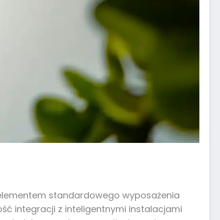
ch elementem standardowego wyposażenia
integracji z inteligentnymi instalacjami