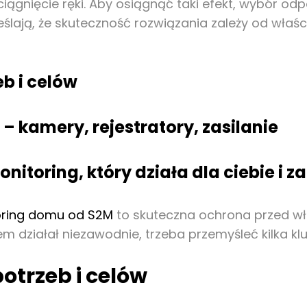
ciągnięcie ręki. Aby osiągnąć taki efekt, wybór o
ślają, że skuteczność rozwiązania zależy od właśc
eb i celów
 kamery, rejestratory, zasilanie
onitoring, który działa dla ciebie i za
oring domu od S2M
to skuteczna ochrona przed w
 działał niezawodnie, trzeba przemyśleć kilka klu
potrzeb i celów