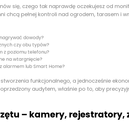
nów się, czego tak naprawdę oczekujesz od monitor
nni chcą pełnej kontroli nad ogrodem, tarasem i 
y nagrywać dowody?
znych czy obu typów?
ym z poziomu telefonu?
one na wtargnięcie?
ji z alarmem lub Smart Home?
o stworzenia funkcjonalnego, a jednocześnie ekon
poprzedzony audytem, właśnie po to, aby precyz
tu – kamery, rejestratory, 