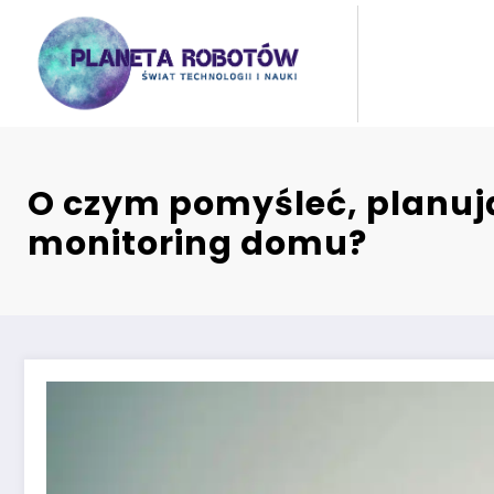
Skip
to
content
O czym pomyśleć, planuj
monitoring domu?