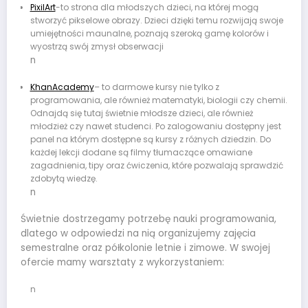
PixilArt
-to strona dla młodszych dzieci, na której mogą
stworzyć pikselowe obrazy. Dzieci dzięki temu rozwijają swoje
umiejętności maunalne, poznają szeroką gamę kolorów i
wyostrzą swój zmysł obserwacji
n
KhanAcademy
– to darmowe kursy nie tylko z
programowania, ale również matematyki, biologii czy chemii.
Odnajdą się tutaj świetnie młodsze dzieci, ale również
młodzież czy nawet studenci. Po zalogowaniu dostępny jest
panel na którym dostępne są kursy z różnych dziedzin. Do
każdej lekcji dodane są filmy tłumaczące omawiane
zagadnienia, tipy oraz ćwiczenia, które pozwalają sprawdzić
zdobytą wiedzę.
n
Świetnie dostrzegamy potrzebę nauki programowania,
dlatego w odpowiedzi na nią organizujemy zajęcia
semestralne oraz półkolonie letnie i zimowe. W swojej
ofercie mamy warsztaty z wykorzystaniem:
n