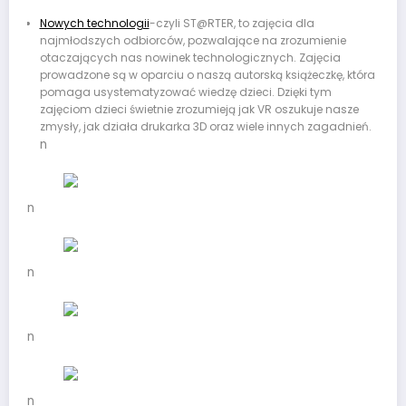
Nowych technologii
-czyli ST@RTER, to zajęcia dla
najmłodszych odbiorców, pozwalające na zrozumienie
otaczających nas nowinek technologicznych. Zajęcia
prowadzone są w oparciu o naszą autorską książeczkę, która
pomaga usystematyzować wiedzę dzieci. Dzięki tym
zajęciom dzieci świetnie zrozumieją jak VR oszukuje nasze
zmysły, jak działa drukarka 3D oraz wiele innych zagadnień.
n
n
n
n
n