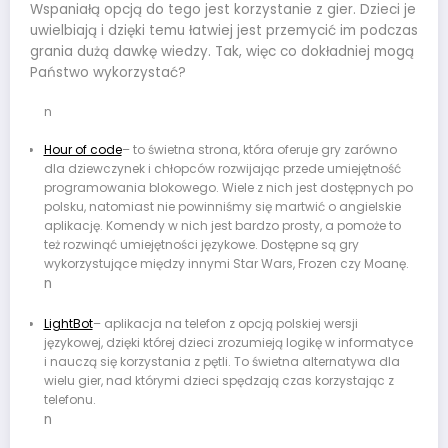
Wspaniałą opcją do tego jest korzystanie z gier. Dzieci je
uwielbiają i dzięki temu łatwiej jest przemycić im podczas
grania dużą dawkę wiedzy. Tak, więc co dokładniej mogą
Państwo wykorzystać?
n
Hour of code
– to świetna strona, która oferuje gry zarówno
dla dziewczynek i chłopców rozwijając przede umiejętność
programowania blokowego. Wiele z nich jest dostępnych po
polsku, natomiast nie powinniśmy się martwić o angielskie
aplikację. Komendy w nich jest bardzo prosty, a pomoże to
też rozwinąć umiejętności językowe. Dostępne są gry
wykorzystujące między innymi Star Wars, Frozen czy Moanę.
n
LightBot
– aplikacja na telefon z opcją polskiej wersji
językowej, dzięki której dzieci zrozumieją logikę w informatyce
i nauczą się korzystania z pętli. To świetna alternatywa dla
wielu gier, nad którymi dzieci spędzają czas korzystając z
telefonu.
n