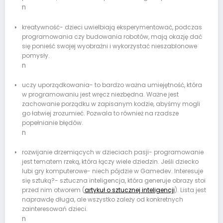
n
kreatywność- dzieci uwielbiają eksperymentować, podczas
programowania czy budowania robotów, mają okazję dać
się ponieść swojej wyobraźni i wykorzystać nieszablonowe
pomysły.
n
uczy uporządkowania- to bardzo ważna umiejętność, która
w programowaniu jest wręcz niezbędna. Ważne jest
zachowanie porządku w zapisanym kodzie, abyśmy mogli
go łatwiej zrozumieć. Pozwala to również na rzadsze
popełnianie błędów.
n
rozwijanie drzemiących w dzieciach pasji- programowanie
jest tematem rzeką, która łączy wiele dziedzin. Jeśli dziecko
lubi gry komputerowe- niech pójdzie w Gamedev. Interesuje
się sztuką?- sztuczna inteligencja, która generuje obrazy stoi
przed nim otworem (
artykuł o sztucznej inteligencji
). Lista jest
naprawdę długa, ale wszystko zależy od konkretnych
zainteresowań dzieci.
n