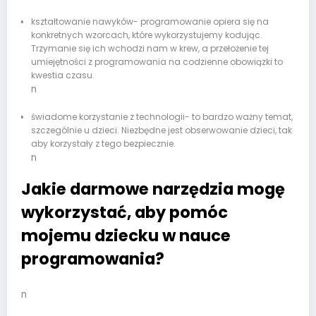
kształtowanie nawyków- programowanie opiera się na
konkretnych wzorcach, które wykorzystujemy kodując.
Trzymanie się ich wchodzi nam w krew, a przełożenie tej
umiejętności z programowania na codzienne obowiązki to
kwestia czasu.
n
świadome korzystanie z technologii- to bardzo ważny temat,
szczególnie u dzieci. Niezbędne jest obserwowanie dzieci, tak
aby korzystały z tego bezpiecznie.
n
Jakie darmowe narzędzia mogę
wykorzystać, aby pomóc
mojemu dziecku w nauce
programowania?
n