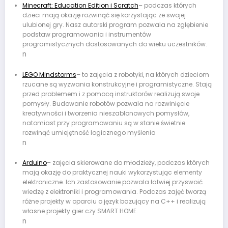
Minecraft: Education Edition i Scratch
– podczas których
dzieci mają okazję rozwinąć się korzystając ze swojej
ulubionej gry. Nasz autorski program pozwala na zgłębienie
podstaw programowania i instrumentów
programistycznych dostosowanych do wieku uczestników.
n
LEGO Mindstorms
– to zajęcia z robotyki, na których dzieciom
rzucane są wyzwania konstrukcyjne i programistyczne. Stają
przed problemem i z pomocą instruktorów realizują swoje
pomysły. Budowanie robotów pozwala na rozwinięcie
kreatywności i tworzenia nieszablonowych pomysłów,
natomiast przy programowaniu są w stanie świetnie
rozwinąć umiejętność logicznego myślenia
n
Arduino
– zajęcia skierowane do młodzieży, podczas których
mają okazję do praktycznej nauki wykorzystując elementy
elektroniczne. Ich zastosowanie pozwala łatwiej przyswoić
wiedzę z elektroniki i programowania. Podczas zajęć tworzą
różne projekty w oparciu o język bazujący na C++ i realizują
własne projekty gier czy SMART HOME.
n