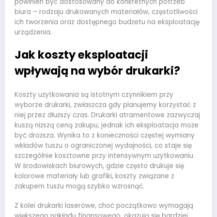
powinien być dostosowany do konkretnych potrzeb
biura – rodzaju drukowanych materiałów, częstotliwości
ich tworzenia oraz dostępnego budżetu na eksploatację
urządzenia.
Jak koszty eksploatacji
wpływają na wybór drukarki?
Koszty użytkowania są istotnym czynnikiem przy
wyborze drukarki, zwłaszcza gdy planujemy korzystać z
niej przez dłuższy czas. Drukarki atramentowe zazwyczaj
kuszą niższą ceną zakupu, jednak ich eksploatacja może
być droższa. Wynika to z konieczności częstej wymiany
wkładów tuszu o ograniczonej wydajności, co staje się
szczególnie kosztowne przy intensywnym użytkowaniu.
W środowiskach biurowych, gdzie często drukuje się
kolorowe materiały lub grafiki, koszty związane z
zakupem tuszu mogą szybko wzrosnąć.
Z kolei drukarki laserowe, choć początkowo wymagają
większego nakładu finansowego, okazują się bardziej