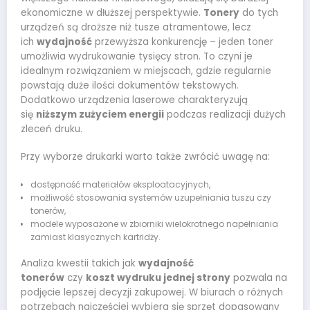
ekonomiczne w dłuższej perspektywie.
Tonery
do tych
urządzeń są droższe niż tusze atramentowe, lecz
ich
wydajność
przewyższa konkurencję – jeden toner
umożliwia wydrukowanie tysięcy stron. To czyni je
idealnym rozwiązaniem w miejscach, gdzie regularnie
powstają duże ilości dokumentów tekstowych.
Dodatkowo urządzenia laserowe charakteryzują
się
niższym zużyciem energii
podczas realizacji dużych
zleceń druku.
Przy wyborze drukarki warto także zwrócić uwagę na:
dostępność materiałów eksploatacyjnych,
możliwość stosowania systemów uzupełniania tuszu czy
tonerów,
modele wyposażone w zbiorniki wielokrotnego napełniania
zamiast klasycznych kartridży.
Analiza kwestii takich jak
wydajność
tonerów
czy
koszt wydruku jednej strony
pozwala na
podjęcie lepszej decyzji zakupowej. W biurach o różnych
potrzebach najczęściej wybiera się sprzęt dopasowany