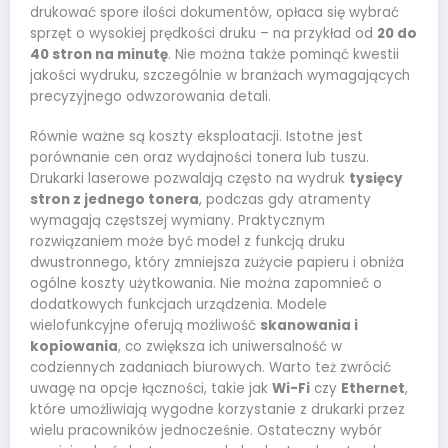
drukować spore ilości dokumentów, opłaca się wybrać
sprzęt o wysokiej prędkości druku – na przykład od
20 do
40 stron na minutę
. Nie można także pominąć kwestii
jakości wydruku, szczególnie w branżach wymagających
precyzyjnego odwzorowania detali.
Równie ważne są koszty eksploatacji. Istotne jest
porównanie cen oraz wydajności tonera lub tuszu.
Drukarki laserowe pozwalają często na wydruk
tysięcy
stron z jednego tonera
, podczas gdy atramenty
wymagają częstszej wymiany. Praktycznym
rozwiązaniem może być model z funkcją druku
dwustronnego, który zmniejsza zużycie papieru i obniża
ogólne koszty użytkowania. Nie można zapomnieć o
dodatkowych funkcjach urządzenia. Modele
wielofunkcyjne oferują możliwość
skanowania i
kopiowania
, co zwiększa ich uniwersalność w
codziennych zadaniach biurowych. Warto też zwrócić
uwagę na opcje łączności, takie jak
Wi-Fi
czy
Ethernet
,
które umożliwiają wygodne korzystanie z drukarki przez
wielu pracowników jednocześnie. Ostateczny wybór