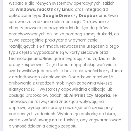
Wsparcie dla różnych systemów operacyjnych, takich
jak
Windows
,
macOS
czy
Linux
, oraz integracja z
aplikacjami typu
Google Drive
czy
Dropbox
umożliwia
sprawne zarządzanie dokumentacją. Drukowanie z
chmury pozwala na bezpośredni dostęp do plików
przechowywanych online za pomocą samej drukarki, co
bywa szczególnie praktyczne w dynamicznie
rozwijających się firmach. Nowoczesne urządzenia tego
typu często wyposażone są w karty sieciowe oraz
technologie umożliwiające integrację z narzędziami do
pracy zespołowej. Dzięki temu mogą obsługiwać wielu
użytkowników jednocześnie bez konieczności korzystania
z dodatkowego okablowania. Dodatkowo możliwość
drukowania z urządzeń mobilnych zapewnia większą
elastyczność – wystarczy odpowiednia aplikacja lub
obsługa protokołów takich jak
AirPrint
czy
Mopria
. Te
innowacyjne rozwiązania znacząco wpływają na
poprawę wydajności pracy i oszczędność czasu przy
codziennych zadaniach. Wybierając drukarkę do biura,
warto zwrócić uwagę na te funkcje, aby zagwarantować
płynność działania całego zespołu.