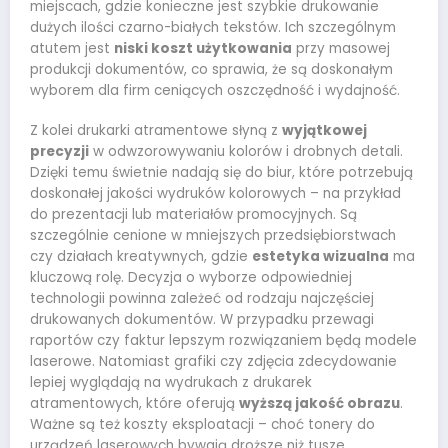
miejscach, gdzie konieczne jest szybkie drukowanie
dużych ilości czarno-białych tekstów. Ich szczególnym
atutem jest
niski koszt użytkowania
przy masowej
produkcji dokumentów, co sprawia, że są doskonałym
wyborem dla firm ceniących oszczędność i wydajność.
Z kolei drukarki atramentowe słyną z
wyjątkowej
precyzji
w odwzorowywaniu kolorów i drobnych detali.
Dzięki temu świetnie nadają się do biur, które potrzebują
doskonałej jakości wydruków kolorowych – na przykład
do prezentacji lub materiałów promocyjnych. Są
szczególnie cenione w mniejszych przedsiębiorstwach
czy działach kreatywnych, gdzie
estetyka wizualna
ma
kluczową rolę. Decyzja o wyborze odpowiedniej
technologii powinna zależeć od rodzaju najczęściej
drukowanych dokumentów. W przypadku przewagi
raportów czy faktur lepszym rozwiązaniem będą modele
laserowe. Natomiast grafiki czy zdjęcia zdecydowanie
lepiej wyglądają na wydrukach z drukarek
atramentowych, które oferują
wyższą jakość obrazu
.
Ważne są też koszty eksploatacji – choć tonery do
urządzeń laserowych bywają droższe niż tusze