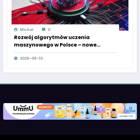
Michał
0
Rozwój algorytmów uczenia
maszynowego w Polsce – nowe
podejścia i przełomowe osiągnięcia
2026-05-10