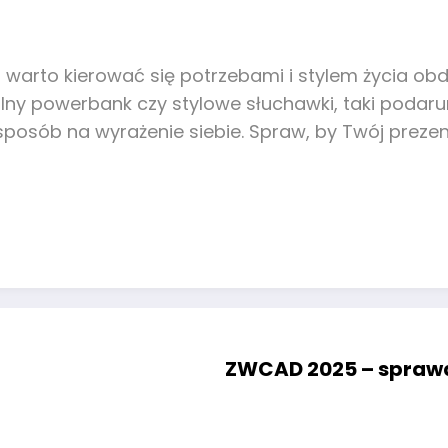
 warto kierować się potrzebami i stylem życia ob
nalny powerbank czy stylowe słuchawki, taki podar
e sposób na wyrażenie siebie. Spraw, by Twój prez
ZWCAD 2025 – spraw