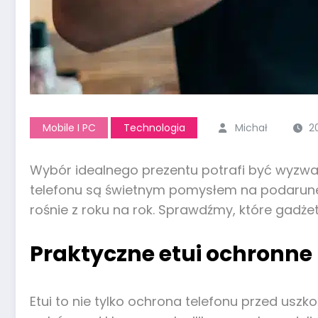
Mobile I PC
Technologia
Michał
2
Wybór idealnego prezentu potrafi być wyzwani
telefonu są świetnym pomysłem na podarunek 
rośnie z roku na rok. Sprawdźmy, które gadże
Praktyczne etui ochronne
Etui to nie tylko ochrona telefonu przed uszk