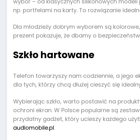
wybór – od klasycznych silikonowych modeli 
np. portfelami na karty. To rozwiązanie ideal
Dla młodzieży dobrym wyborem są kolorowe, 
prezent pokazuje, że dbamy o bezpieczeństwo 
Szkło hartowane
Telefon towarzyszy nam codziennie, a jego ek
dla tych, którzy chcą dłużej cieszyć się ide
Wybierając szkło, warto postawić na produk
ochroni ekran. W Polsce popularne są zestawy
przydatny gadżet, który ucieszy każdego uży
audiomobile.pl
.