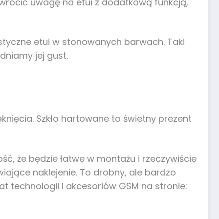
zwrócić uwagę na etui z dodatkową funkcją,
styczne etui w stonowanych barwach. Taki
dniamy jej gust.
knięcia. Szkło hartowane to świetny prezent
, że będzie łatwe w montażu i rzeczywiście
iające naklejenie. To drobny, ale bardzo
t technologii i akcesoriów GSM na stronie: