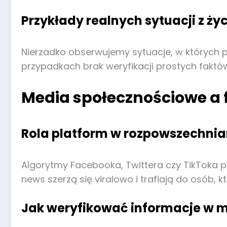
Przykłady realnych sytuacji z ży
Nierzadko obserwujemy sytuacje, w których p
przypadkach brak weryfikacji prostych fakt
Media społecznościowe a 
Rola platform w rozpowszechnia
Algorytmy Facebooka, Twittera czy TikToka pr
news szerzą się viralowo i trafiają do osób, kt
Jak weryfikować informacje w 