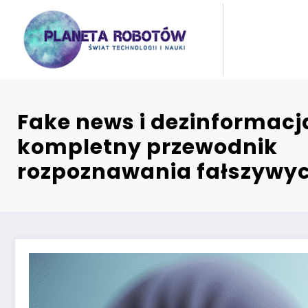
Skip
to
content
Fake news i dezinformacja
kompletny przewodnik
rozpoznawania fałszywyc