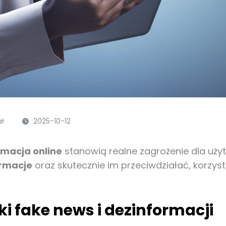
ał
2025-10-12
rmacja online
stanowią realne zagrożenie dla uży
ormacje
oraz skutecznie im przeciwdziałać, korzys
 fake news i dezinformacji