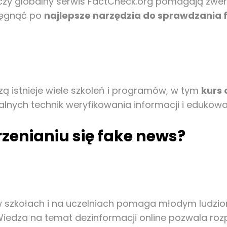
 czy globalny serwis FactCheck.org pomagają zwer
sięgnąć po
najlepsze narzędzia do sprawdzania 
ą istnieje wiele szkoleń i programów, w tym
kurs 
lnych technik weryfikowania informacji i edukowa
zenianiu się fake news?
szkołach i na uczelniach pomaga młodym ludziom 
edza na temat dezinformacji online pozwala roz