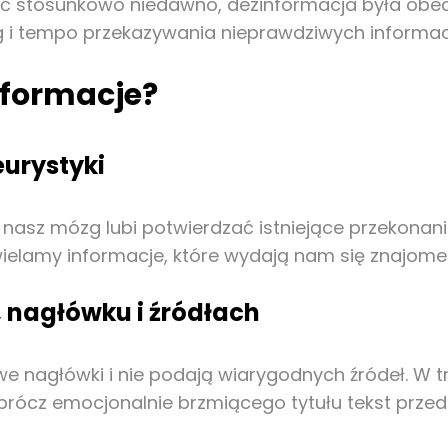
ść stosunkowo niedawno, dezinformacja była obec
i tempo przekazywania nieprawdziwych informacji 
nformacje?
urystyki
 nasz mózg lubi potwierdzać istniejące przekonani
wielamy informacje, które wydają nam się znajome
 nagłówku i źródłach
e nagłówki i nie podają wiarygodnych źródeł. W t
prócz emocjonalnie brzmiącego tytułu tekst przed