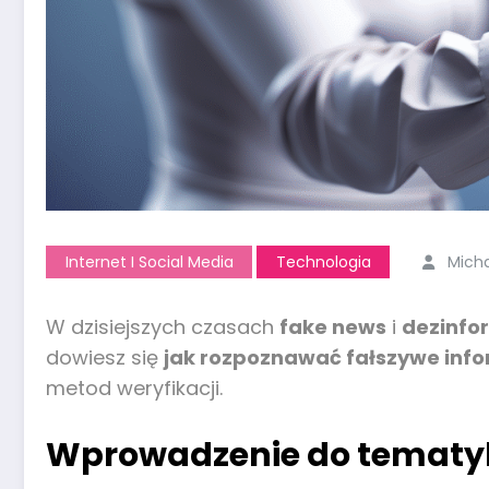
Internet I Social Media
Technologia
Mich
W dzisiejszych czasach
fake news
i
dezinfo
dowiesz się
jak rozpoznawać fałszywe inf
metod weryfikacji.
Wprowadzenie do tematyki