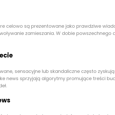
które celowo są prezentowane jako prawdziwe wia
ywoływanie zamieszania. W dobie powszechnego do
ecie
kowane, sensacyjne lub skandaliczne często zysku
ake news sprzyjają algorytmy promujące treści b
eł.
news