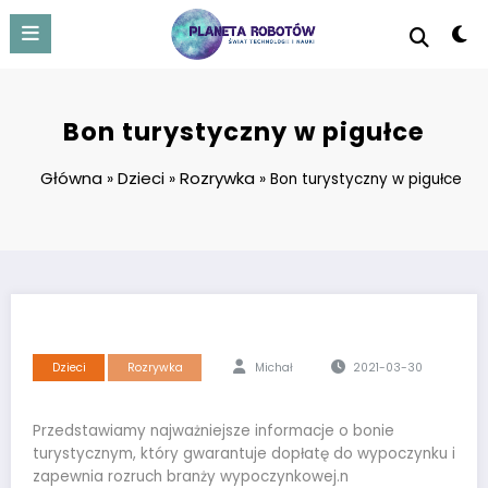
Skip
to
content
Bon turystyczny w pigułce
Główna
Dzieci
Rozrywka
»
»
»
Bon turystyczny w pigułce
Dzieci
Rozrywka
Michał
2021-03-30
Przedstawiamy najważniejsze informacje o bonie
turystycznym, który gwarantuje dopłatę do wypoczynku i
zapewnia rozruch branży wypoczynkowej.n