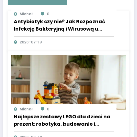
Michał
0
Antybiotyk czy nie? Jak Rozpoznać
Infekcję Bakteryjną i Wirusową u
Dzieci
2026-07-19
Michał
0
Najlepsze zestawy LEGO dla dzieci na
prezent: robotyka, budowanie i
przygody w stylu LEGO City