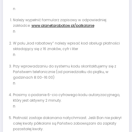
n
Należy wypełnić formularz zapisowy w odpowiedniej
zakładce:
www.planetarobotow.pl/polkolonie
n
W polu „kod rabatowy” należy wpisać kod obsługi płatności
składający się z 16 znaków, cyfr i liter
n
Przy wprowadzaniu do systemu kodu skontaktujemy się z
Państwem telefonicznie (od poniedziałku do piątku, w
godzinach 8:00-16:00)
n
Prosimy o podanie 6-cio cyfrowego kodu autoryzacyjnego,
który jest aktywny 2 minuty.
n
Płatność zostaje dokonana natychmiast. Jeśli Bon nie pokrył
całej kwoty półkolonii są Państwo zobowiązani do zapłaty
pozostałej kwoty.