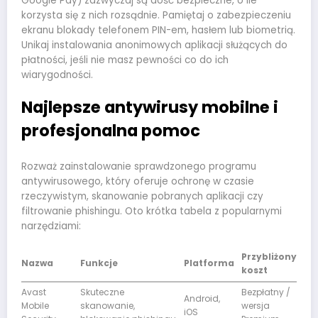
Google Pay) zazwyczaj są dość bezpieczne, o ile
korzysta się z nich rozsądnie. Pamiętaj o zabezpieczeniu
ekranu blokady telefonem PIN-em, hasłem lub biometrią.
Unikaj instalowania anonimowych aplikacji służących do
płatności, jeśli nie masz pewności co do ich
wiarygodności.
Najlepsze antywirusy mobilne i
profesjonalna pomoc
Rozważ zainstalowanie sprawdzonego programu
antywirusowego, który oferuje ochronę w czasie
rzeczywistym, skanowanie pobranych aplikacji czy
filtrowanie phishingu. Oto krótka tabela z popularnymi
narzędziami:
Przybliżony
Nazwa
Funkcje
Platforma
koszt
Avast
Skuteczne
Bezpłatny /
Android,
Mobile
skanowanie,
wersja
iOS