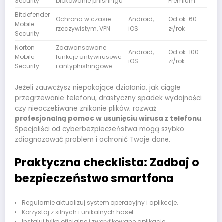
Security
blokowanie phishingu
Premium
Bitdefender
Ochrona w czasie
Android,
Od ok. 60
Mobile
rzeczywistym, VPN
iOS
zł/rok
Security
Norton
Zaawansowane
Android,
Od ok. 100
Mobile
funkcje antywirusowe
iOS
zł/rok
Security
i antyphishingowe
Jeżeli zauważysz niepokojące działania, jak ciągłe
przegrzewanie telefonu, drastyczny spadek wydajności
czy nieoczekiwane znikanie plików, rozważ
profesjonalną pomoc w usunięciu wirusa z telefonu
.
Specjaliści od cyberbezpieczeństwa mogą szybko
zdiagnozować problem i ochronić Twoje dane.
Praktyczna checklista: Zadbaj o
bezpieczeństwo smartfona
Regularnie aktualizuj system operacyjny i aplikacje.
Korzystaj z silnych i unikalnych haseł.
Instaluj tylko oficjalne i zweryfikowane aplikacje.