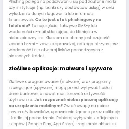
Phishing polega na podszywaniu się pod zaufane marki
czy instytucje (np. banki czy dostawców usług) w celu
wyłudzenia danych logowania lub informacji
finansowych.
Co to jest atak phishingowy na
telefonie?
To najczęściej fałszywe SMS-y lub
wiadomości e-mail skłaniające do kliknięcia w
niebezpieczny link. Kluczem do obrony jest czujność:
zasada brzmi – zawsze sprawdzaj, od kogo otrzymujesz
wiadomość i nie otwieraj linków pochodzących z
nieznanych źródeł.
Złośliwe aplikacje: malware i spyware
Złośliwe oprogramowanie (malware) oraz programy
szpiegujące (spyware) mogą przechwytywać hasła i
dane bankowe, a nawet monitorować aktywność
użytkownika.
Jak rozpoznać niebezpieczną aplikację
na urządzeniu mobilnym?
Zwróć uwagę na opinie
innych użytkowników, uprawnienia żądane przez aplikację
i źródło jej pochodzenia. Pobieraj wyłącznie z oficjalnych
sklepów (Google Play, App Store) i regularnie aktualizuj