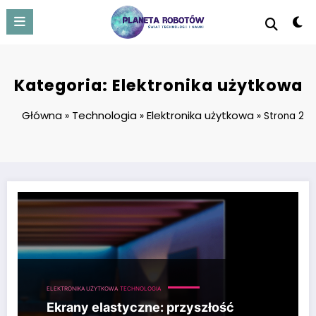
Skip
to
content
Kategoria: Elektronika użytkowa
Główna
Technologia
Elektronika użytkowa
»
»
»
Strona 2
Ekrany elastyczne: przyszłość telewizorów i monitorów, która zmieni t
ELEKTRONIKA UŻYTKOWA
TECHNOLOGIA
Ekrany elastyczne: przyszłość