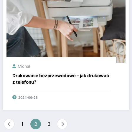
Michał
Drukowanie bezprzewodowe – jak drukować
z telefonu?
2024-06-28
Stronicowanie
1
2
3